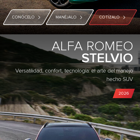
CONÓCELO
MANÉJALO
COTÍZALO
ALFA ROMEO
STELVIO
Versatilidad, confort, tecnología: el arte del manejo
hecho SUV​
2026