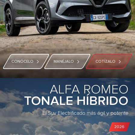
CONÓCELO
MANÉJALO
COTÍZALO
ALFA ROMEO
TONALE HÍBRIDO
El Suv Electrificado más ágil y potente
2026