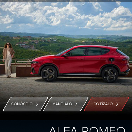
CONÓCELO
MANÉJALO
COTÍZALO
ALFA ROMEO